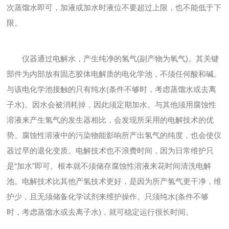
次蒸馏水即可，加液或加水时液位不要超过上限，也不能低于下
限。
仪器通过电解水，产生纯净的氢气(副产物为氧气)。其关键
部件为内部放有固态胶体电解质的电化学池，不须任何酸和碱。
与该电化学池接触的只有纯水(条件不够时，考虑蒸馏水或去离
子水)。因水会被消耗掉，因此须定期加水。与其他须用腐蚀性
溶液来产生氢气的发生器相比，会发现所采用的电解技术的优
势。腐蚀性溶液中的污染物能影响所产出氢气的纯度，也会使仪
器过早的退化变质。电解技术也不浪费时间，因为日常维护只
是“加水”即可。根本就不须储存腐蚀性溶液来花时间清洗电解
池。电解技术比其他产氢技术更好，是因为所产氢气更干净，维
护少，且无须储备化学试剂来维护操作。只须纯水(条件不够
时，考虑蒸馏水或去离子水)，就可稳定运行很长时间。