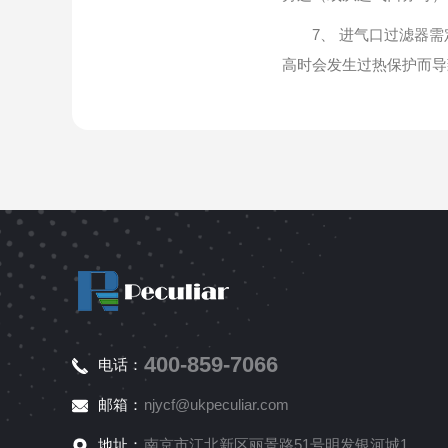
7、 进气口过滤器需定
高时会发生过热保护而导
400-859-7066
电话：
邮箱：
njycf@ukpeculiar.com
地址：
南京市江北新区丽景路51号明发银河城1