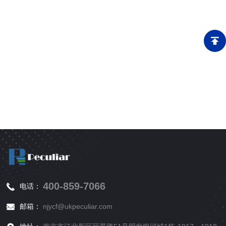
400-859-7066
电话：
邮箱：
njycf@ukpeculiar.com