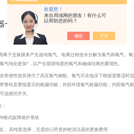
欢迎您！
来自局域网的朋友！有什么可
以帮助您的吗？
器七种模式故障保护系统
用离子交换膜来产生超纯氢气。电离过程使水分解为氢气和氧气，氧
氢气纯化更加*，以产生期望纯度的氢气和确保结果的重现性。
便性使其替代了高压氢气钢瓶。氢气可在低压下根据需要适时适量
带警铃及警报显示的检漏功能；外部环境氢气检漏功能；内部氢气
可选摇控开关。
点：
种模式故障保护系统
： 高纯度选择，无需担心昂贵的钯清洁器的更换费用