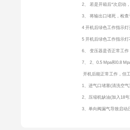
2、
若是开箱后*次启动
3、
将输出口堵死，检
4 开机后绿色工作指示
5 开机后绿色工作指示
6、
变压器是否正常
7、 2、0.5 Mpa和
开机后能正常工作，但
1、
进气口堵塞(清洗
2、
压缩机缺油(加入18
3、单向阀漏气导致启动压