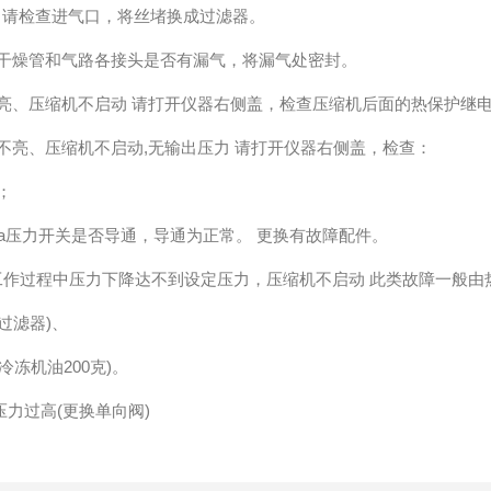
，请检查进气口，将丝堵换成过滤器。
查干燥管和气路各接头是否有漏气，将漏气处密封。
灯亮、压缩机不启动 请打开仪器右侧盖，检查压缩机后面的热保
灯不亮、压缩机不启动,无输出压力 请打开仪器右侧盖，检查：
工作；
0.8 Mpa压力开关是否导通，导通为正常。 更换有故障配件。
工作过程中压力下降达不到设定压力，压缩机不启动 此类故障一
空气过滤器)、
号冷冻机油200克)。
力过高(更换单向阀)