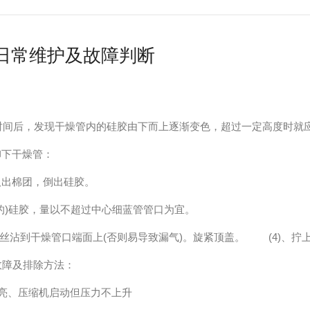
日常维护及故障判断
时间后，发现干燥管内的硅胶由下而上逐渐变色，超过一定高度
，卸下干燥管：
：取出棉团，倒出硅胶。
后的)硅胶，量以不超过中心细蓝管管口为宜。
丝沾到干燥管口端面上(否则易导致漏气)。旋紧顶盖。 (4)、拧
单故障及排除方法：
灯亮、压缩机启动但压力不上升