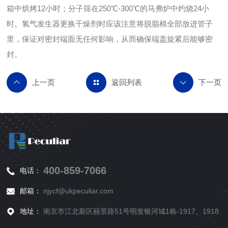
箱中烘烤12小时；分子筛在250℃-300℃的马弗炉中灼烧24小
时。氢气发生器更换干燥剂时应该注意将脱脂棉全部放进管子
里，保证对密封端面无任何影响，从而确保端盖旋紧后能够密
封。
返回列表
400-859-7066
电话：
邮箱：
njycf@ukpeculiar.com
地址：
南京市江北新区丽景路51号明发银河城1栋-1917、1918