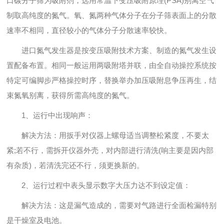
口碳分子筛为吸附剂，选用常温下变压吸附原理(PSA)别离空气
制取高纯度的氮气。氧、氮两种气体分子在分子筛表面上的分散
速率不相同，直径较小的气体分子分散速率较快。
进口氮气发生器是按变压吸附技术方案、制造的氮气发生设
置配备布置。相同一般运用两吸附塔并联，由全自动操控系统按
特定可编脚步严格操控时序，替换举办加压吸附息争压再生，结
束氮氧别离，获得所需高纯度的氮气。
1、运行中出现响声：
解决方法：用扳手对仪器上螺母适当调整松紧度，不要太
紧;若不行，需拆开仪器外壳，对内部进行清洗(响主要是因内部
有杂质)，若清洗完还不行，须更换新的。
2、运行过程中表头显示数字大压力达不到设定值：
解决方法：这是漏气造成的，需要对气路进行全面检漏特别
是干燥室及电池。