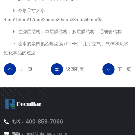
5. 外形尺寸大小：
4mm\13mm\17mm\25mm\30mm\33mm\50mm等
6. 过滤层结构：单层膜结构；多层膜结构；毛细管结构
7. 疏水的聚四氟乙烯滤膜 (PTFE)：用于空气、气体和疏水
性化学品的过滤；
返回列表
400-859-7066
电话：
邮箱：
njycf@ukpeculiar.com