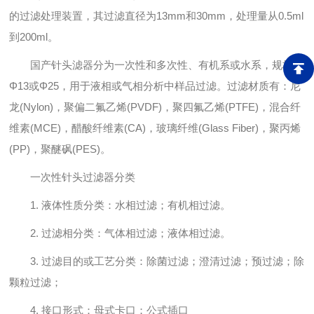
的过滤处理装置，其过滤直径为13mm和30mm，处理量从0.5ml
到200ml。
国产针头滤器分为一次性和多次性、有机系或水系，规格有
Φ13或Φ25，用于液相或气相分析中样品过滤。过滤材质有：尼
龙(Nylon)，聚偏二氟乙烯(PVDF)，聚四氟乙烯(PTFE)，混合纤
维素(MCE)，醋酸纤维素(CA)，玻璃纤维(Glass Fiber)，聚丙烯
(PP)，聚醚砜(PES)。
一次性针头过滤器分类
1. 液体性质分类：水相过滤；有机相过滤。
2. 过滤相分类：气体相过滤；液体相过滤。
3. 过滤目的或工艺分类：除菌过滤；澄清过滤；预过滤；除
颗粒过滤；
4. 接口形式：母式卡口；公式插口