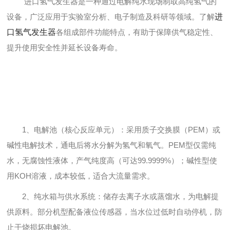
进口氢气发生器是一种通过电解纯水现场制取高纯氢气的
设备，广泛应用于实验室分析、电子制造及科研等领域。了解
进
口氢气发生器
各组成部件功能特点，有助于保障供气稳定性、
提升使用安全性并延长设备寿命。
1、电解池（核心反应单元）：采用质子交换膜（PEM）或
碱性电解技术，通电后将水分解为氢气和氧气。PEM型仅需纯
水，无腐蚀性液体，产气纯度高（可达99.9999%）；碱性型使
用KOH溶液，成本较低，适合大流量需求。
2、纯水箱与供水系统：储存去离子水或蒸馏水，为电解提
供原料。部分机型配备液位传感器，当水位过低时自动停机，防
止干烧损坏电解池。