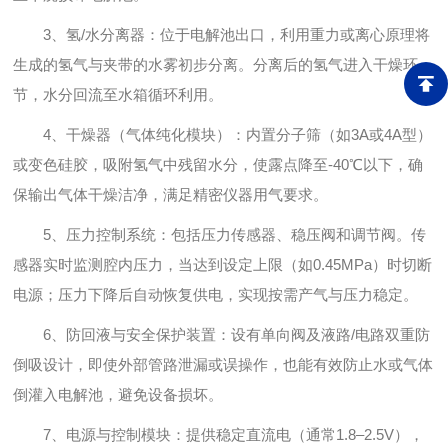
3、氢/水分离器：位于电解池出口，利用重力或离心原理将
生成的氢气与夹带的水雾初步分离。分离后的氢气进入干燥环
节，水分回流至水箱循环利用。
4、干燥器（气体纯化模块）：内置分子筛（如3A或4A型）
或变色硅胶，吸附氢气中残留水分，使露点降至-40℃以下，确
保输出气体干燥洁净，满足精密仪器用气要求。
5、压力控制系统：包括压力传感器、稳压阀和调节阀。传
感器实时监测腔内压力，当达到设定上限（如0.45MPa）时切断
电源；压力下降后自动恢复供电，实现按需产气与压力稳定。
6、防回液与安全保护装置：设有单向阀及液路/电路双重防
倒吸设计，即使外部管路泄漏或误操作，也能有效防止水或气体
倒灌入电解池，避免设备损坏。
7、电源与控制模块：提供稳定直流电（通常1.8–2.5V），