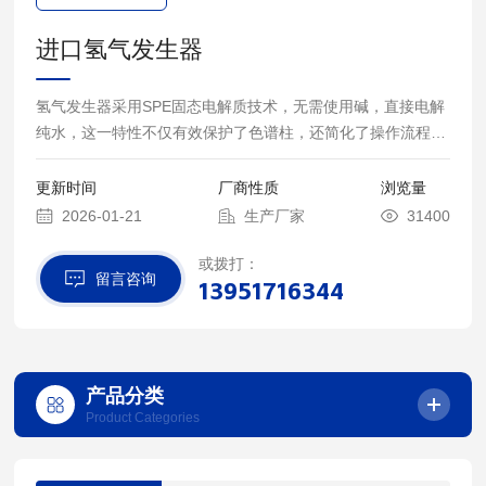
进口氢气发生器
氢气发生器采用SPE固态电解质技术，无需使用碱，直接电解
纯水，这一特性不仅有效保护了色谱柱，还简化了操作流程。
同时，运用英国Peculiar研发离子膜技术、Nafion（渗透膜技
术）和变压吸附脱水技术，能够产生纯度高达99.9999%的氢
更新时间
厂商性质
浏览量
气，有力确保了实验结果的重现性。
2026-01-21
生产厂家
31400
或拨打：
留言咨询
13951716344
产品分类
Product Categories