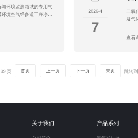
析与环境监测领域的专用气
2026-4
二氧
通环境空气经多道工序净
及气
7
pm、干燥洁净的“零级空
CO
在线监测等设备提供稳定、
展二
绕“预处理—深度除烃—精
查看
可靠
协同作用，确保输出气体满
性。
要求。一、核心结构与工作
板及
件包括无油压缩机、多级净
生物
压系统及辅助控制模块，各
首页
上一页
下一页
末页
 39 页
跳转到
清洁
次；
关于我们
产品系列
公司简介
氢气发生器