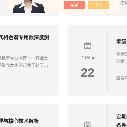
生器的结构组成、工作原
查看
着实
结合行业场景说明具体应
发生
等领域的设备选用与运维提
满目
谱分析、环境监测、精密仪器
专用
合物、水分、粉尘等杂质会
点推
气相色谱专用款深度测
.
零级
有限公
零级
2026-4
用机型专业测评一、行业发
分析
室氮气发生器行业正处于技
22
钢瓶
。随着制药、食品、环保、
著。
查看
断提升，传统氮气钢瓶供气
三方
存在安全隐患等问题，正逐
运行
市场规模持续扩大，亚太地
火焰离
牌与国内优质企业共同参与
(GC
、智能化、稳定可靠方向发
测、
需结合应用场景精准匹配核
定期
度要求
理与核心技术解析
...
条件