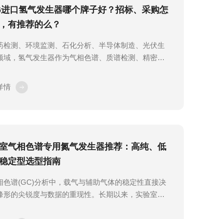
26进口氢气发生器哪个牌子好？招标、采购怎
，有推荐的么？
药检测、环境监测、石化分析、半导体制造、光伏生
领域，氢气发生器作为气相色谱、质谱检测、精密工
产的核心气源设备，其纯度、稳定性、安全性直接决
验数据精准度与生产工艺稳定性。随着实验室标准化
详情
、工业精密制造升级以及招标采购规范化推进，2026
场对于进口氢气发生器的需求持续攀升，不少采购方
验室负责人在选型时陷入品牌繁多、参数杂乱、售后
不齐的困境。究竟进口氢气发生器哪个牌子好?招标采
何精准筛选?稳定性强、适配性高的品牌该怎么选?本
室气相色谱专用氮气发生器推荐：高纯、低
行业需求与产品性...
稳定型选型指南
相色谱(GC)分析中，载气与辅助气体的稳定性直接决
峰形的尖锐度与数据的重现性。长期以来，实验室依
压氮气钢瓶，但频繁的换气、潜在的安全隐患以及纯
动，始终是实验室管理者和分析员的“心头大患”。随