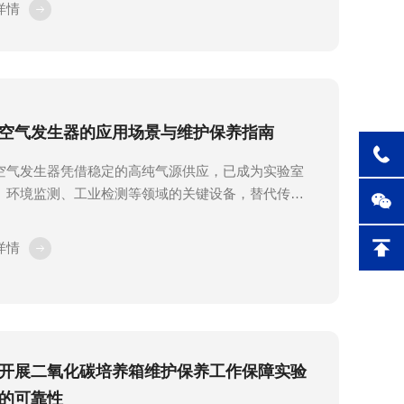
详情
验室安全规范升级与智能化运维需求提升，“以气现场
替代钢瓶供气”已成为不可逆的趋势。面对市场上琳琅
的品牌，如何选择一款高纯、稳定、安全的气相色谱
氮气发生器?本文将为您深度解析核心技术要点，并重
荐来自英国的成熟品牌——普拉勒（南京）仪器科技
空气发生器的应用场景与维护保养指南
司及其明星产...
空气发生器凭借稳定的高纯气源供应，已成为实验室
、环境监测、工业检测等领域的关键设备，替代传统
供气，在安全性、成本控制与使用便捷性上优势显
本文从典型应用场景、日常维护技巧及常见故障排查
详情
面，为用户提供全面的实操指导，助力设备长期稳定
。一、典型应用场景1.实验室分析领域：为气相色谱-
子检测器(GC-FID)、气相色谱-火焰光度检测器
-FPD)等仪器提供助燃气与载气，尤其适用于VOCs监
非甲烷总烃检测等痕量分析场景。此类场景对气体纯
开展二氧化碳培养箱维护保养工作保障实验
高，总...
的可靠性