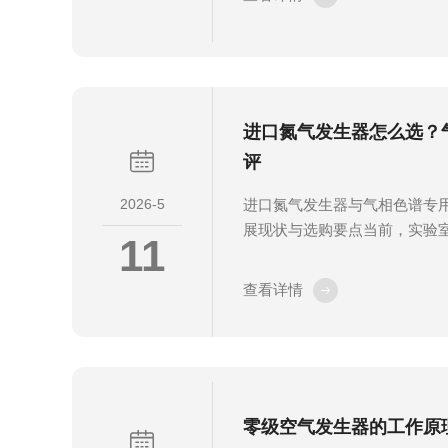
势。本文系统阐述零级空气发
理，分析其核心技术特性，并
用，为实验室检测、工业监测
供技术参考。1引言在气相色
校准等领域，空气中的碳氢化
进口氮气发生器怎么选？
严重干扰检测数据精度，造成..
评
2026-5
进口氮气发生器与气相色谱专
展现状与选购要点当前，实验
11
术升级与应用拓展的关键阶段
生物等领域分析检测需求的不
查看详情
模式因运输不便、成本较高、
步被现场制氮设备替代。全球
区成为主要增长区域，国际品
市场竞争，推动产品向高纯度
展。对于氮气发生器的选购，
零级空气发生器的工作原
心指标。气相色谱作为精密分析仪