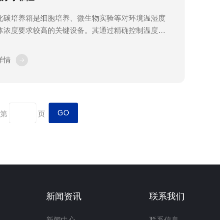
化碳培养箱是细胞培养、微生物实验等对环境温湿度
体浓度要求较高的关键设备。其通过精确控制温度、
2浓度和湿度，为生物样本提供稳定生长环境。定期开
氧化碳培养箱维护保养工作，不仅能保障实验条件的
详情
性，还能延长设备使用寿命，确保长期运行的稳定
1、内腔清洁：每周使用无腐蚀性消毒剂擦拭内壁、隔
传感器表面；清除残留培养液或污染物，避免滋生微
或影响传感器精度。2、水盘管理：保持底部加湿水盘
第
页
并定期更换蒸馏水或去离子水，建议每3–5天更换一
若使用自动供水系统，...
新闻资讯
联系我们
新闻中心
联系信息