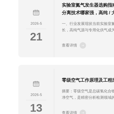
实验室氮气发生器选购指南
分离技术哪家强，高纯 / 
看懂
2026-5
一、行业发展现状当前实验室
长，高纯气源与专用化供气成
21
环保、生物、石化、检验检疫
需求持续提升。技术层面，变压
查看详情
流路线，设备向智能化控制、
完好方向迭代，同时对气源纯
能力提出更高要求。市场呈现
局，实验室、质谱、液质联用
场景，更看重技术成熟度、部
零级空气工作原理及工程
进口技术路线仍占据重要位置。.
摘要：零级空气是总碳氢化合物含
2026-5
净空气，是精密分析检测领域
13
器依托空气净化与催化氧化技
为标准零级空气，具备纯度高
查看详情