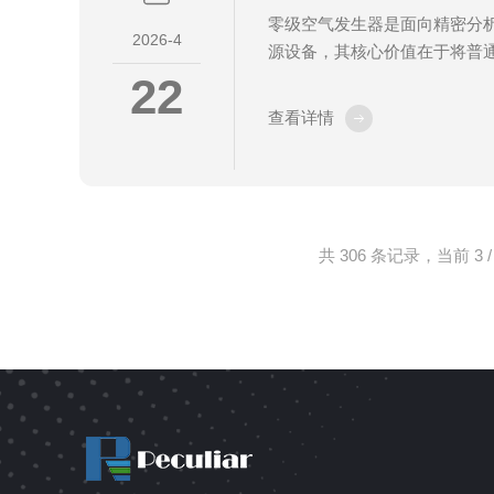
零级空气发生器是面向精密分
2026-4
源设备，其核心价值在于将普
22
化，转化为总烃含量低于0.1p
气”，为气相色谱、尾气检测、
查看详情
可靠的气源支撑。其工作流程围
准控压”三大环节展开，各模块
足痕量分析与仪器校准的严苛
流程零级空气发生器的核心组
化单元、催化反应器、稳压控
共 306 条记录，当前 3 /
部分各司其职、协同运行...