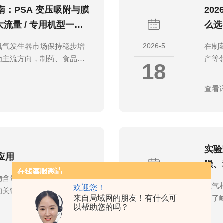
：PSA 变压吸附与膜
20
大流量 / 专用机型一次
么选
2026-5
氮气发生器市场保持稳步增
在制
为主流方向，制药、食品、
产等
18
等领域对稳定、洁净氮气的
艺生
吸附PSA与膜分离成为主
定实
查看
长寿命、低维护、安全防护
建设
度、流量稳定性、杂质脱除
年市
进口品牌与本土品牌并行格
与实
、气相色谱等精密仪器配套
参差
件品质与长期运行稳定性，
购如
实验
应用
..
文结合
噪、
量低于0.1ppm的超高纯
2026-5
在气
欢迎您！
的关键气源。零级空气发生
来自局域网的朋友！有什么可
定了
11
术，可将普通压缩空气提纯
以帮助您的吗？
赖高
、稳定性强、运维便捷等优
度波